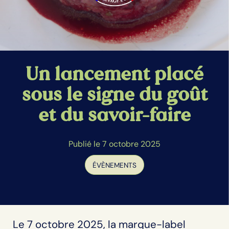
Un lancement placé
sous le signe du goût
et du savoir-faire
Publié le 7 octobre 2025
ÉVÈNEMENTS
Le 7 octobre 2025, la marque-label