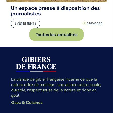
Un espace presse à disposition des
journalistes
ÉVÈNEMENTS
07/10/2025
Toutes les actualités
La viande de gibier française incarne ce que la
nature offre de meilleur : une alimentation locale,
durable, respectueuse de la nature et riche en
goût.
Osez & Cuisinez