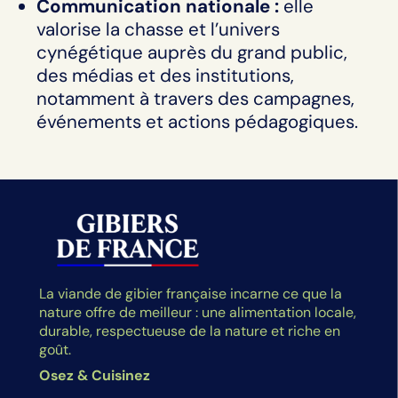
Communication nationale :
elle
valorise la chasse et l’univers
cynégétique auprès du grand public,
des médias et des institutions,
notamment à travers des campagnes,
événements et actions pédagogiques.
La viande de gibier française incarne ce que la
nature offre de meilleur : une alimentation locale,
durable, respectueuse de la nature et riche en
goût.
Osez & Cuisinez