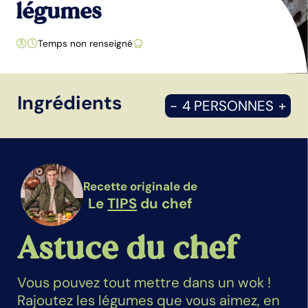
légumes
Temps non renseigné
Ingrédients
-
4 PERSONNES
+
Recette originale de
Le
TIPS
du chef
Astuce du chef
Vous pouvez tout mettre dans un wok !
Rajoutez les légumes que vous aimez, en