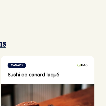
ns
CANARD
1h40
Sushi de canard laqué