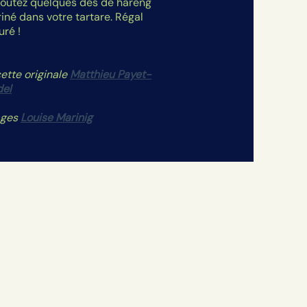
joutez quelques dés de hareng
iné dans votre tartare. Régal
uré !
ette originale
Matthieu Payet-
el
ages
Louise Marinig