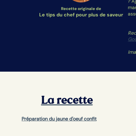
? A
mar
Recette originale de
ass
Le tips du chef pour plus de saveur
Rec
God
Im
La recette
Préparation du jaune d'oeuf confit