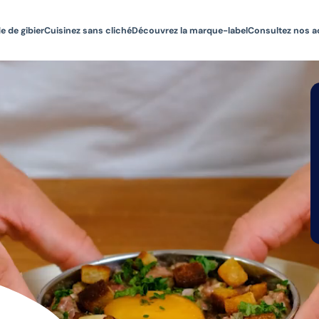
e de gibier
Cuisinez sans cliché
Découvrez la marque-label
Consultez nos a
Étape #1 :
Verser les 4 jaunes d’œuf dans un fond de
sauce soja.
Revenir au début