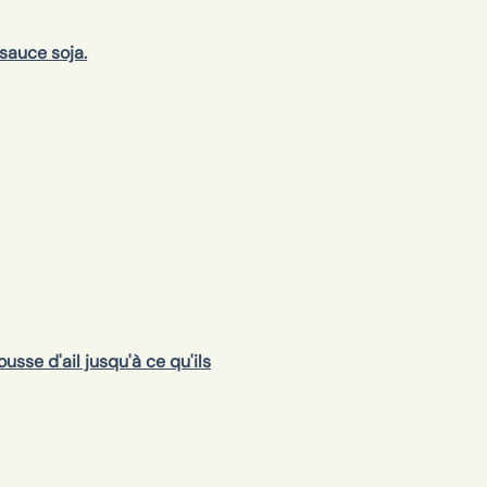
sauce soja.
usse d'ail jusqu'à ce qu'ils