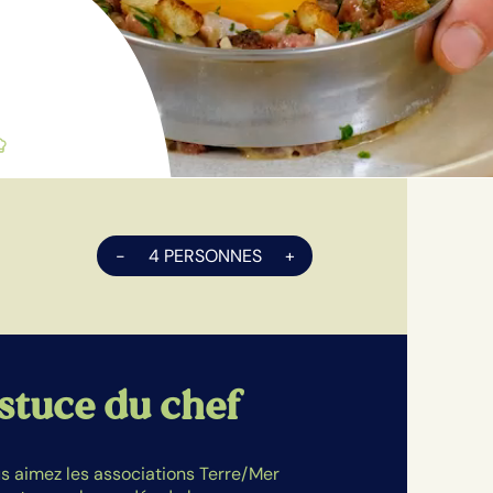
-
4 PERSONNES
+
stuce du chef
s aimez les associations Terre/Mer