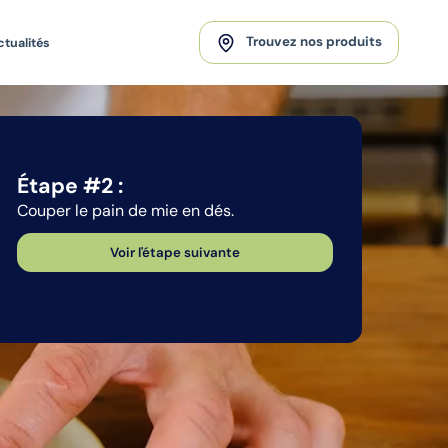
Trouvez nos produits
ctualités
Étape #2 :
Étape 
Couper le pain de mie en dés.
Les faire
gousse d'a
dorés.
Voir l'étape suivante