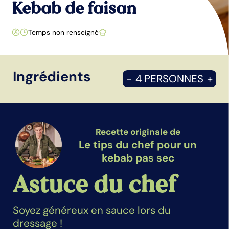
Kebab de faisan
Temps non renseigné
Ingrédients
-
4 PERSONNES
+
Recette originale de
Le tips du chef pour un
kebab pas sec
Astuce du chef
Soyez généreux en sauce lors du
dressage !