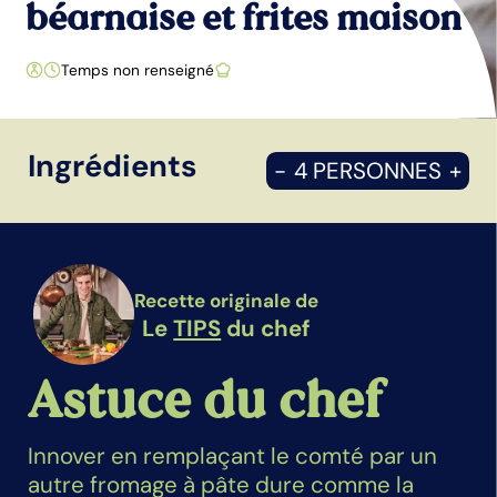
béarnaise et frites maison
Temps non renseigné
Ingrédients
-
4 PERSONNES
+
Recette originale de
Le
TIPS
du chef
Astuce du chef
Innover en remplaçant le comté par un
autre fromage à pâte dure comme la