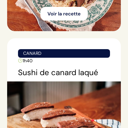
Voir la recette
CANARD
1h40
Sushi de canard laqué