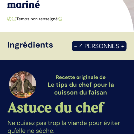
mariné
Temps non renseigné
Ingrédients
-
4 PERSONNES
+
Recette originale de
Le tips du chef pour la
cuisson du faisan
Astuce du chef
Ne cuisez pas trop la viande pour éviter
qu'elle ne sèche.