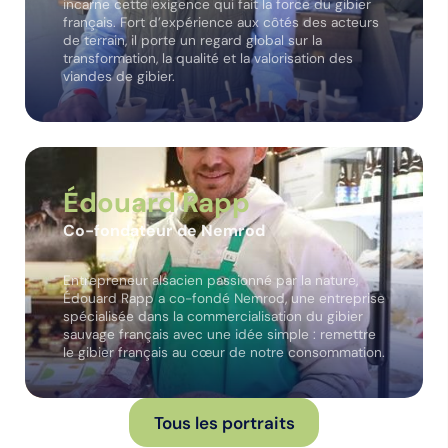
incarne cette exigence qui fait la force du gibier
français. Fort d’expérience aux côtés des acteurs
de terrain, il porte un regard global sur la
transformation, la qualité et la valorisation des
viandes de gibier.
Édouard Rapp
Co-fondateur de Nemrod
Entrepreneur alsacien passionné par la nature,
Édouard Rapp a co-fondé Nemrod, une entreprise
spécialisée dans la commercialisation du gibier
sauvage français avec une idée simple : remettre
le gibier français au cœur de notre consommation.
Tous les portraits