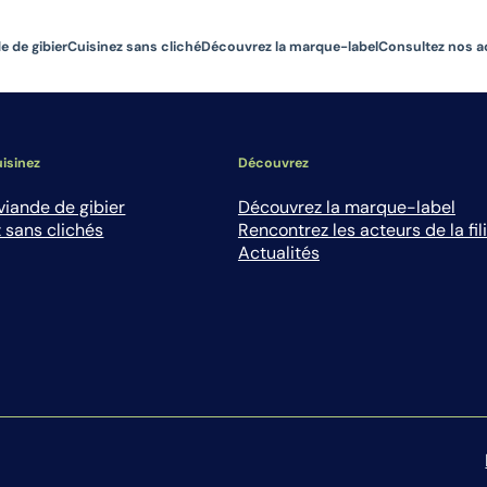
e de gibier
Cuisinez sans cliché
Découvrez la marque-label
Consultez nos a
isinez
Découvrez
viande de gibier
Découvrez la marque-label
 sans clichés
Rencontrez les acteurs de la fil
Actualités