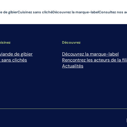
e de gibier
Cuisinez sans cliché
Découvrez la marque-label
Consultez nos a
isinez
Découvrez
viande de gibier
Découvrez la marque-label
 sans clichés
Rencontrez les acteurs de la fil
Actualités