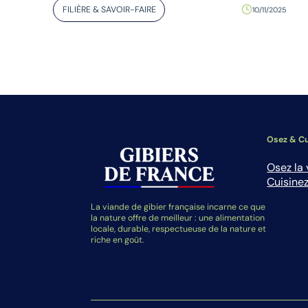
FILIÈRE & SAVOIR-FAIRE
10/11/2025
Osez & Cu
Osez la 
Cuisinez
La viande de gibier française incarne ce que
la nature offre de meilleur : une alimentation
locale, durable, respectueuse de la nature et
riche en goût.