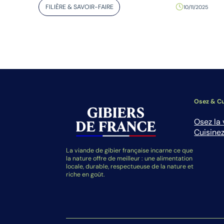
FILIÈRE & SAVOIR-FAIRE
10/11/2025
Osez & Cu
Osez la 
Cuisinez
La viande de gibier française incarne ce que
la nature offre de meilleur : une alimentation
locale, durable, respectueuse de la nature et
riche en goût.