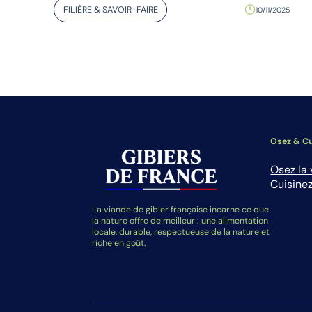
FILIÈRE & SAVOIR-FAIRE
10/11/2025
Osez & Cu
Osez la 
Cuisinez
La viande de gibier française incarne ce que
la nature offre de meilleur : une alimentation
locale, durable, respectueuse de la nature et
riche en goût.