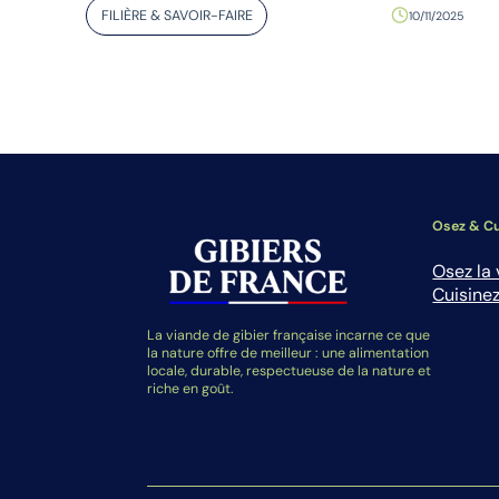
FILIÈRE & SAVOIR-FAIRE
10/11/2025
Osez & Cu
Osez la 
Cuisinez
La viande de gibier française incarne ce que
la nature offre de meilleur : une alimentation
locale, durable, respectueuse de la nature et
riche en goût.