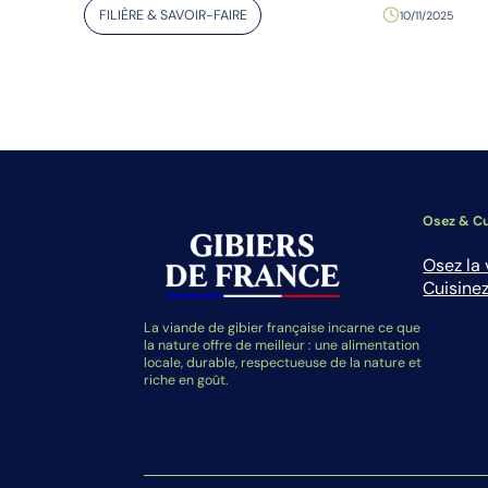
FILIÈRE & SAVOIR-FAIRE
10/11/2025
Osez & Cu
Osez la 
Cuisinez
La viande de gibier française incarne ce que
la nature offre de meilleur : une alimentation
locale, durable, respectueuse de la nature et
riche en goût.