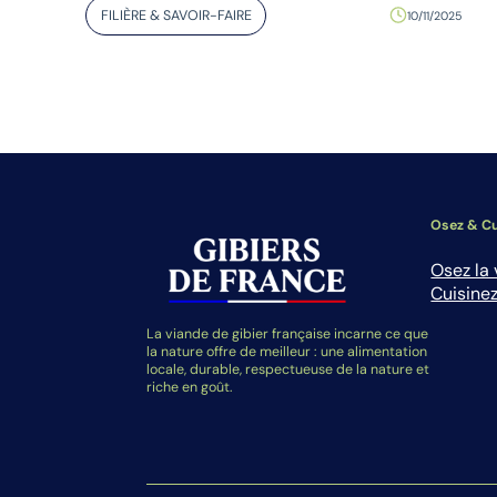
FILIÈRE & SAVOIR-FAIRE
10/11/2025
Osez & Cu
Osez la 
Cuisinez
La viande de gibier française incarne ce que
la nature offre de meilleur : une alimentation
locale, durable, respectueuse de la nature et
riche en goût.