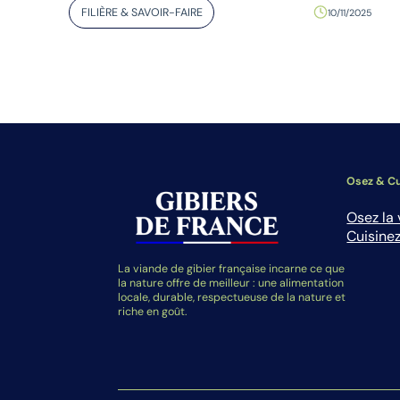
FILIÈRE & SAVOIR-FAIRE
10/11/2025
Osez & Cu
Osez la 
Cuisinez
La viande de gibier française incarne ce que
la nature offre de meilleur : une alimentation
locale, durable, respectueuse de la nature et
riche en goût.