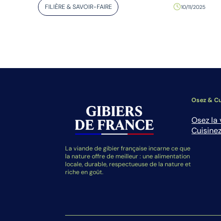
FILIÈRE & SAVOIR-FAIRE
10/11/2025
Osez & Cu
Osez la 
Cuisinez
La viande de gibier française incarne ce que
la nature offre de meilleur : une alimentation
locale, durable, respectueuse de la nature et
riche en goût.