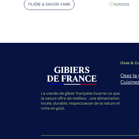
FILIÈRE & SAVOIR-FAIRE
10/11/2025
Osez & Cu
Osez la 
Cuisinez
La viande de gibier française incarne ce que
la nature offre de meilleur : une alimentation
locale, durable, respectueuse de la nature et
riche en goût.