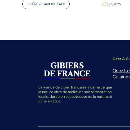
FILIÈRE & SAVOIR-FAIRE
10/11/2025
Osez & Cu
Osez la 
Cuisinez
La viande de gibier française incarne ce que
la nature offre de meilleur : une alimentation
locale, durable, respectueuse de la nature et
riche en goût.