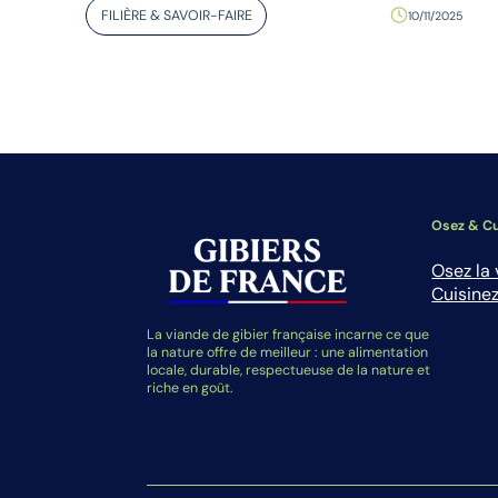
FILIÈRE & SAVOIR-FAIRE
10/11/2025
Osez & Cu
Osez la 
Cuisinez
La viande de gibier française incarne ce que
la nature offre de meilleur : une alimentation
locale, durable, respectueuse de la nature et
riche en goût.