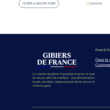
FILIÈRE & SAVOIR-FAIRE
10/11/2025
Osez & Cu
Osez la 
Cuisinez
La viande de gibier française incarne ce que
la nature offre de meilleur : une alimentation
locale, durable, respectueuse de la nature et
riche en goût.