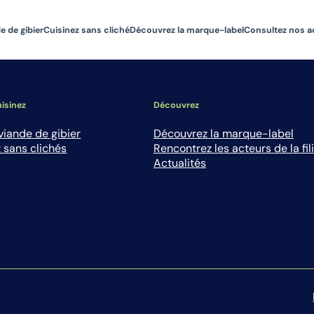
e de gibier
Cuisinez sans cliché
Découvrez la marque-label
Consultez nos a
isinez
Découvrez
viande de gibier
Découvrez la marque-label
 sans clichés
Rencontrez les acteurs de la fil
Actualités